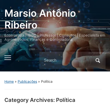
Marsio Antônio
Ribeiro
Economista | IBGC | Professor | Consultor | Especialista em
Agronegócios, Finanças e Controladoria
Search
Toggle
for:
mobile
menu
Home
»
Publicações
» Política
Category Archives:
Política