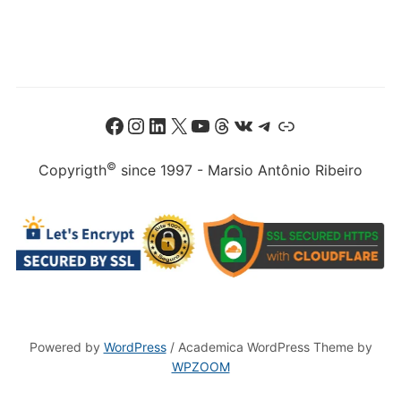
Facebook
Instagram
LinkedIn
X
Youtube
Threads
VK
Telegram
Link
©
Copyrigth
since 1997 - Marsio Antônio Ribeiro
Powered by
WordPress
/ Academica WordPress Theme by
WPZOOM