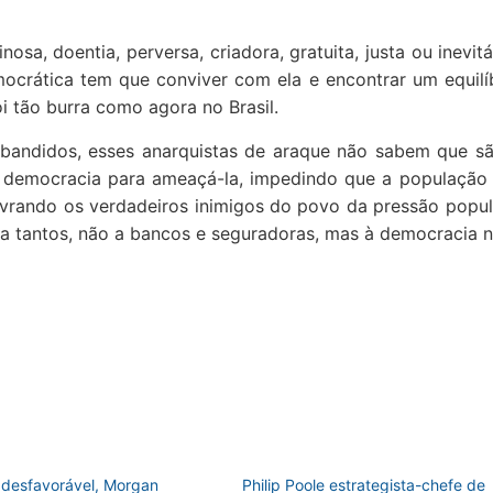
nosa, doentia, perversa, criadora, gratuita, justa ou inevit
mocrática tem que conviver com ela e encontrar um equilíb
oi tão burra como agora no Brasil.
bandidos, esses anarquistas de araque não sabem que s
da democracia para ameaçá-la, impedindo que a população
ivrando os verdadeiros inimigos do povo da pressão popul
 a tantos, não a bancos e seguradoras, mas à democracia no
 desfavorável, Morgan
Philip Poole estrategista-chefe de