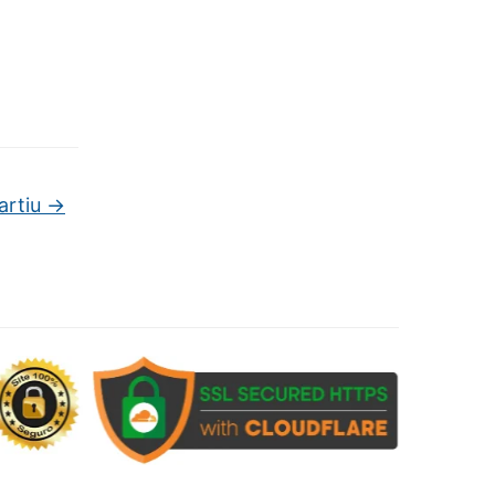
artiu
→