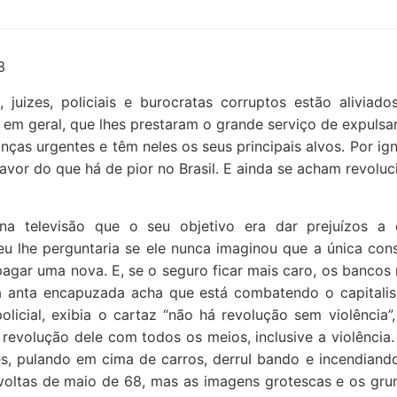
3
 juizes, policiais e burocratas corruptos estão aliviado
 em geral, que lhes prestaram o grande serviço de expulsa
ças urgentes e têm neles os seus principais alvos. Por ig
avor do que há de pior no Brasil. E ainda se acham revolu
a televisão que o seu objetivo era dar prejuízos a
, eu lhe perguntaria se ele nunca imaginou que a única co
agar uma nova. E, se o seguro ficar mais caro, os bancos
a anta encapuzada acha que está combatendo o capitali
licial, exibia o cartaz “não há revolução sem violência”
evolução dele com todos os meios, inclusive a violência.
s, pulando em cima de carros, derruI bando e incendiando
evoltas de maio de 68, mas as imagens grotescas e os gru