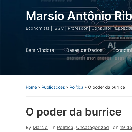
Marsio Antônio Rib
Economista | IBGC | Professor | Consultor | Especia
Bem Vindo(a)
Bases de Dados
Economi
Home
»
Publicações
»
Política
»
O poder da burrice
O poder da burrice
By
Marsio
in
Política
,
Uncategorized
on
19 d