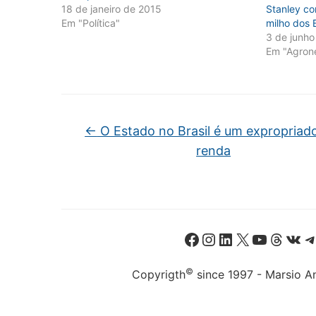
18 de janeiro de 2015
Stanley co
Em "Política"
milho dos
3 de junho
Em "Agron
←
O Estado no Brasil é um expropriad
renda
Facebook
Instagram
LinkedIn
X
Youtube
Threads
VK
©
Copyrigth
since 1997 - Marsio An