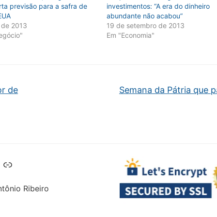
rta previsão para a safra de
investimentos: “A era do dinheiro
 EUA
abundante não acabou”
 de 2013
19 de setembro de 2013
egócio"
Em "Economia"
or de
Semana da Pátria que p
Telegram
Link
tônio Ribeiro