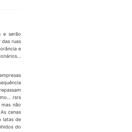
s e serão
r das ruas
norância e
cionários…
 empresas
nsequência
 repassam
smo… rsrs
, mas não
 As cenas
 latas de
nhidos do