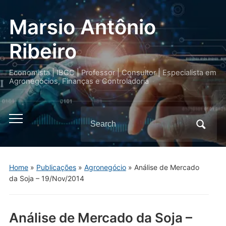
Marsio Antônio
Ribeiro
Economista | IBGC | Professor | Consultor | Especialista em
Agronegócios, Finanças e Controladoria
Search
Toggle
for:
mobile
menu
Home
»
Publicações
»
Agronegócio
»
Análise de Mercado
da Soja – 19/Nov/2014
Análise de Mercado da Soja –