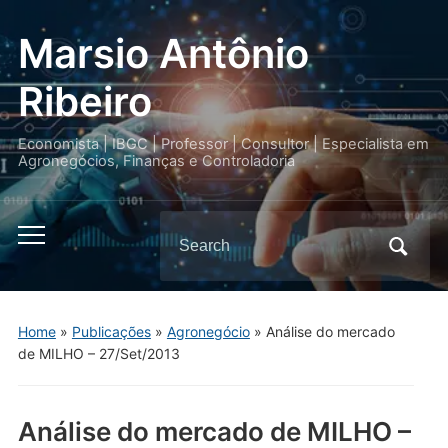
Marsio Antônio
Ribeiro
Economista | IBGC | Professor | Consultor | Especialista em
Agronegócios, Finanças e Controladoria
Search
Toggle
for:
mobile
menu
Home
»
Publicações
»
Agronegócio
»
Análise do mercado
de MILHO – 27/Set/2013
Análise do mercado de MILHO –