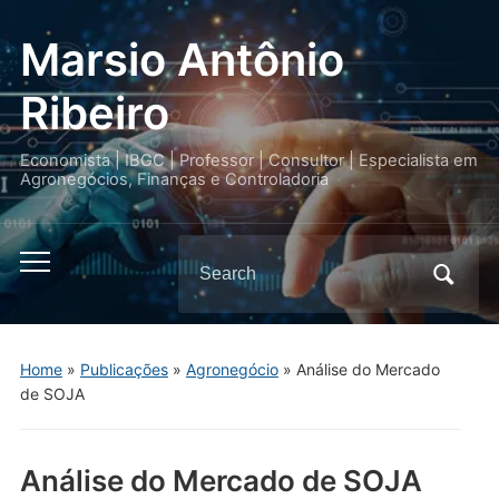
Marsio Antônio
Ribeiro
Economista | IBGC | Professor | Consultor | Especialista em
Agronegócios, Finanças e Controladoria
Search
Toggle
for:
mobile
menu
Home
»
Publicações
»
Agronegócio
»
Análise do Mercado
de SOJA
Análise do Mercado de SOJA