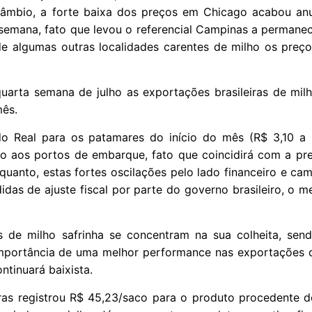
âmbio, a forte baixa dos preços em Chicago acabou an
a semana, fato que levou o referencial Campinas a permane
de algumas outras localidades carentes de milho os preç
quarta semana de julho as exportações brasileiras de mil
mês.
o Real para os patamares do início do mês (R$ 3,10 a 
to aos portos de embarque, fato que coincidirá com a pr
quanto, estas fortes oscilações pelo lado financeiro e ca
idas de ajuste fiscal por parte do governo brasileiro, o 
de milho safrinha se concentram na sua colheita, sen
importância de uma melhor performance nas exportações d
ntinuará baixista.
eiras registrou R$ 45,23/saco para o produto procedente 