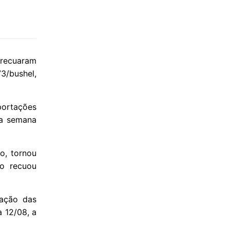
 recuaram
3/bushel,
portações
na semana
o, tornou
no recuou
ração das
 12/08, a