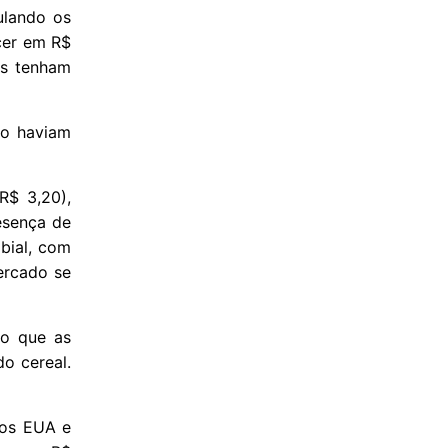
ulando os
cer em R$
os tenham
ho haviam
R$ 3,20),
esença de
mbial, com
mercado se
do que as
o cereal.
dos EUA e