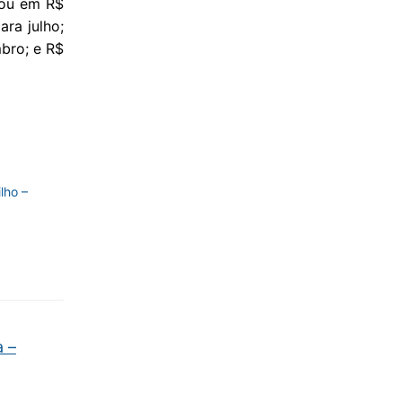
cou em R$
ara julho;
bro; e R$
lho –
 –