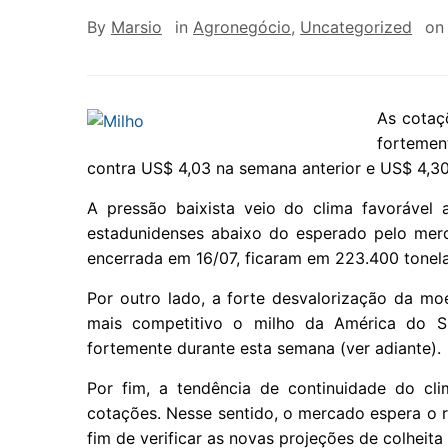
By
Marsio
in
Agronegócio
,
Uncategorized
o
As cotaç
fortemen
contra US$ 4,03 na semana anterior e US$ 4,3
A pressão baixista veio do clima favorável
estadunidenses abaixo do esperado pelo merc
encerrada em 16/07, ficaram em 223.400 tonel
Por outro lado, a forte desvalorização da mo
mais competitivo o milho da América do Su
fortemente durante esta semana (ver adiante).
Por fim, a tendência de continuidade do c
cotações. Nesse sentido, o mercado espera o r
fim de verificar as novas projeções de colheit