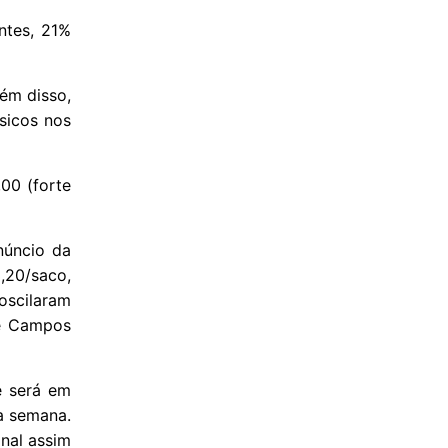
ntes, 21%
lém disso,
sicos nos
00 (forte
núncio da
,20/saco,
oscilaram
 e Campos
e será em
a semana.
onal assim