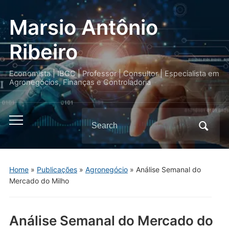
Marsio Antônio
Ribeiro
Economista | IBGC | Professor | Consultor | Especialista em
Agronegócios, Finanças e Controladoria
Search
Toggle
for:
mobile
menu
Home
»
Publicações
»
Agronegócio
»
Análise Semanal do
Mercado do Milho
Análise Semanal do Mercado do