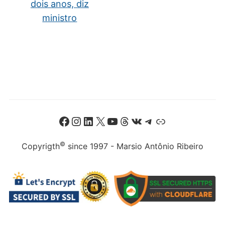
dois anos, diz
ministro
Facebook
Instagram
LinkedIn
X
Youtube
Threads
VK
Telegram
Link
©
Copyrigth
since 1997 - Marsio Antônio Ribeiro