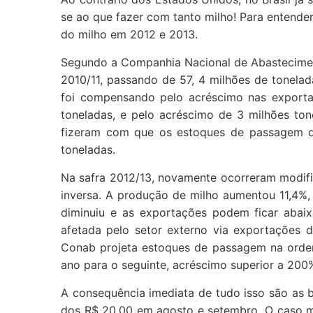
se ao que fazer com tanto milho! Para entend
do milho em 2012 e 2013.
Segundo a Companhia Nacional de Abasteciment
2010/11, passando de 57, 4 milhões de tonela
foi compensando pelo acréscimo nas exporta
toneladas, e pelo acréscimo de 3 milhões to
fizeram com que os estoques de passagem di
toneladas.
Na safra 2012/13, novamente ocorreram modifi
inversa. A produção de milho aumentou 11,4%,
diminuiu e as exportações podem ficar abai
afetada pelo setor externo via exportações d
Conab projeta estoques de passagem na ordem
ano para o seguinte, acréscimo superior a 200%
A consequência imediata de tudo isso são as 
dos R$ 20,00 em agosto e setembro. O caso m