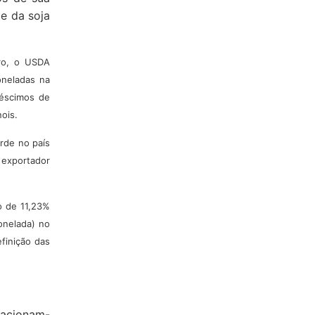
de da soja
bro, o USDA
oneladas na
réscimos de
ois.
rde no país
 exportador
o de 11,23%
onelada) no
finição das
elacionam-