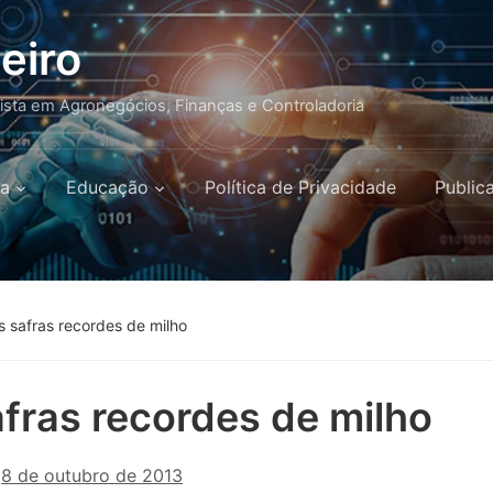
eiro
lista em Agronegócios, Finanças e Controladoria
a
Educação
Política de Privacidade
Public
s safras recordes de milho
fras recordes de milho
n
8 de outubro de 2013