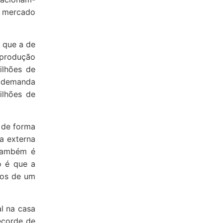
o mercado
 que a de
 produção
ilhões de
a demanda
ilhões de
 de forma
a externa
 também é
o é que a
ãos de um
l na casa
ecorde de