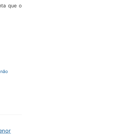
nta que o
 não
enor