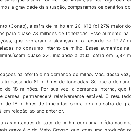
ermos a gravidade da situação, comparemos os cenários d
o (Conab), a safra de milho em 2011/12 foi 27% maior do
das para quase 73 milhões de toneladas. Esse aumento na
ções, que dobraram e alcançaram o recorde de 19,77 m
neladas no consumo interno de milho. Esses aumentos n
minuíssem quase 2%, iniciando a atual safra em 5,87 m
cações na oferta e na demanda de milho. Mas, dessa vez,
 ultrapassando 81 milhões de toneladas. Só que a demand
xo de 18 milhões. Por sua vez, a demanda interna, que
e carnes, permanecerá relativamente estável. O resultad
 de 18 milhões de toneladas, sobra de uma safra de gr
 em relação ao ano anterior.
baixas cotações da saca de milho, com uma média naciona
ais grave é o do Mato Grosso, que, com uma produção r