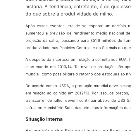
história. A tendência, entretanto, é de que ess
do que sobre a produtividade de milho.
Após esses eventos, era de se esperar um declínio n
aumentou a previsão de rendimento médio nacional de
projeção da safra, passando para 351,6 milhões de to
produtividade nas Planícies Centrais e do Sul mais do qu
A despeito da incerteza em relação à colheita nos EUA,
e no mundo em 2013/14. Tal nível de produção não ape
mundial, como possibilitará o retorno dos estoques ao n
De acordo com o USDA, a produção mundial deve alcança
em relação ao colhido em 2012/13. Por isso, os preços
transcorrer de julho, devem continuar abaixo de US$ 5
safras no Hemisfério Sul e das primeiras informações da 
Situação Interna
Ao contrário dos Estados Unidos, no Brasil já 