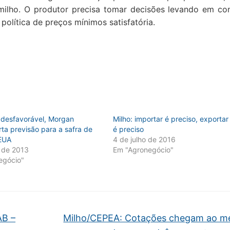
 milho. O produtor precisa tomar decisões levando em co
lítica de preços mínimos satisfatória.
 desfavorável, Morgan
Milho: importar é preciso, exportar
rta previsão para a safra de
é preciso
 EUA
4 de julho de 2016
 de 2013
Em "Agronegócio"
egócio"
AB –
Milho/CEPEA: Cotações chegam ao m