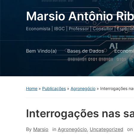
Marsio Antônio Rib
Economista | IBGC | Professor | Consultor | Especia
Bem Vindo(a)
Bases de Dados
Economi
Home
»
Publicações
»
Agronegócio
»
Interrogações na
Interrogações nas sa
By
Marsio
in
Agronegócio
,
Uncategorized
o