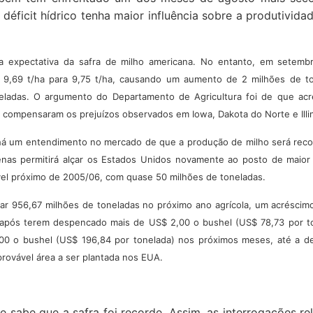
e déficit hídrico tenha maior influência sobre a produtivida
a expectativa da safra de milho americana. No entanto, em setem
 9,69 t/ha para 9,75 t/ha, causando um aumento de 2 milhões de t
neladas. O argumento do Departamento de Agricultura foi de que ac
e compensaram os prejuízos observados em Iowa, Dakota do Norte e Illin
 há um entendimento no mercado de que a produção de milho será reco
nas permitirá alçar os Estados Unidos novamente ao posto de maior
ível próximo de 2005/06, com quase 50 milhões de toneladas.
r 956,67 milhões de toneladas no próximo ano agrícola, um acréscim
, após terem despencado mais de US$ 2,00 o bushel (US$ 78,73 por t
,00 o bushel (US$ 196,84 por tonelada) nos próximos meses, até a de
provável área a ser plantada nos EUA.
se sabe que a safra foi recorde. Assim, as interrogações r