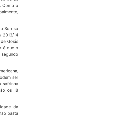
á. Como o
palmente,
o Sorriso
a 2013/14
s de Goiás
o é que o
, segundo
americana,
podem ser
 safrinha
ção os 18
lidade da
 não basta