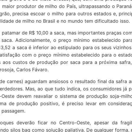
o maior produtor de milho do País, ultrapassando o Paran
ão, precisa escoar o milho para outros estados e, princi
lidade de milho no Brasil e no mundo tem dificultado isso.
 patamar de R$ 10,00 a saca, mas importantes praças com
saca. Adicionalmente, o preço mínimo estabelecido par
3,52 a saca é inferior ao estipulado para os seus vizinho
satisfação com o preço mínimo estabelecido para o estad
s aos custos de produção por saca para a próxima safra
osoja, Carlos Fávaro.
 de carnes) aguardam ansiosos o resultado final da safra 
erdedores. Mas, ao que tudo indica, os consumidores já 
o-Oeste devem reavaliar o sistema de produção soja-milho
ema de produção positivo, é preciso levar em considera
e passagem.
ques deverão ficar no Centro-Oeste, apesar da fragi
ando silos bag como solução paliativa. De qualquer forma,