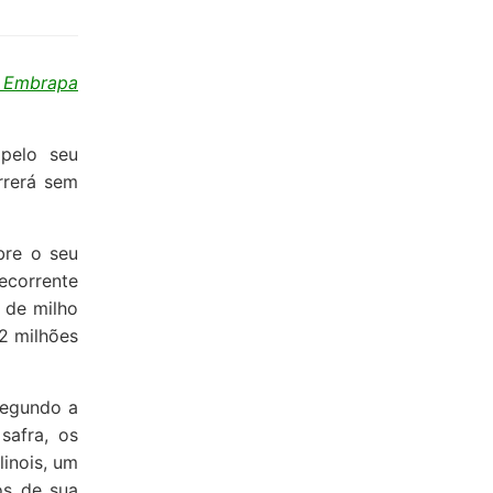
a Embrapa
 pelo seu
rrerá sem
bre o seu
ecorrente
 de milho
,2 milhões
Segundo a
safra, os
linois, um
os de sua