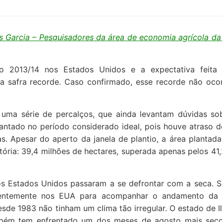
s Garcia – Pesquisadores da área de economia agrícola d
lho 2013/14 nos Estados Unidos e a expectativa feita
 safra recorde. Caso confirmado, esse recorde não oco
 uma série de percalços, que ainda levantam dúvidas so
antado no período considerado ideal, pois houve atraso d
. Apesar do aperto da janela de plantio, a área plantada
tória: 39,4 milhões de hectares, superada apenas pelos 41
 nos Estados Unidos passaram a se defrontar com a seca. 
ecentemente nos EUA para acompanhar o andamento da 
de 1983 não tinham um clima tão irregular. O estado de Il
ambém tem enfrentado um dos meses de agosto mais sec