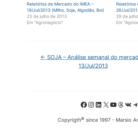
Relatórios de Mercado do IMEA –
Relatórios
19/Jul/2013 (Milho, Soja, Algodão, Boi)
26/Jul/201
23 de julho de 2013
29 de julh
Em "Agronegócio"
Em "Agron
←
SOJA – Análise semanal do mercad
13/Jul/2013
Facebook
Instagram
LinkedIn
X
Youtube
Threads
VK
©
Copyrigth
since 1997 - Marsio An