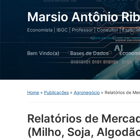
Marsio Antônio Rib
Economista | IBGC | Professor | Consultor | Especia
Bem Vindo(a)
Bases de Dados
Economi
Home
»
Publicações
»
Agronegócio
»
Relatórios de Mer
Relatórios de Merca
(Milho, Soja, Algodão