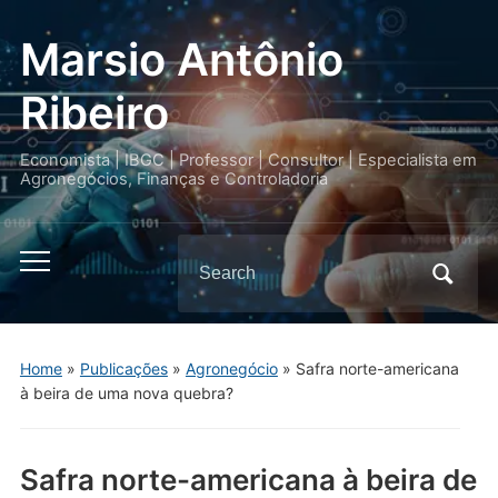
Marsio Antônio
Ribeiro
Economista | IBGC | Professor | Consultor | Especialista em
Agronegócios, Finanças e Controladoria
Search
Toggle
for:
mobile
menu
Home
»
Publicações
»
Agronegócio
»
Safra norte-americana
à beira de uma nova quebra?
Safra norte-americana à beira de