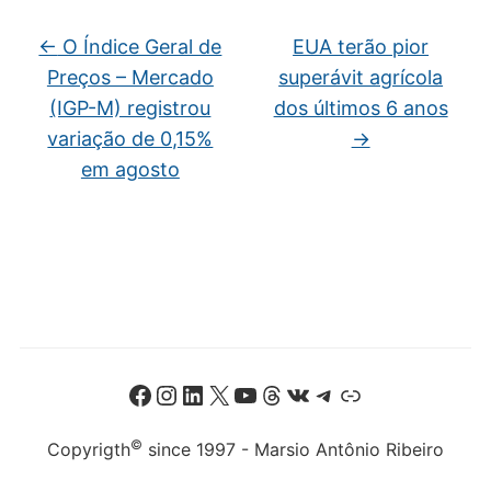
←
O Índice Geral de
EUA terão pior
Preços – Mercado
superávit agrícola
(IGP-M) registrou
dos últimos 6 anos
variação de 0,15%
→
em agosto
Facebook
Instagram
LinkedIn
X
Youtube
Threads
VK
Telegram
Link
©
Copyrigth
since 1997 - Marsio Antônio Ribeiro