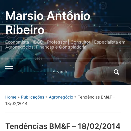
Marsio Antônio
Ribeiro
Economista | IBGC | Professor | Consultor | Especialista em
Agronegócios, Finanças e Controladoria
Search
Toggle
for:
mobile
menu
Home
»
Publicações
»
Agronegócio
»
Tendências BM&F –
18/02/2014
Tendências BM&F – 18/02/2014