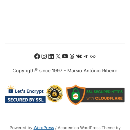
Facebook
Instagram
LinkedIn
X
Youtube
Threads
VK
Telegram
Link
©
Copyrigth
since 1997 - Marsio Antônio Ribeiro
Powered by
WordPress
/ Academica WordPress Theme by