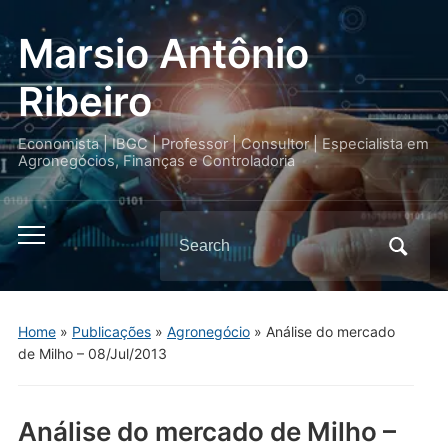
Marsio Antônio
Ribeiro
Economista | IBGC | Professor | Consultor | Especialista em
Agronegócios, Finanças e Controladoria
Search
Toggle
for:
mobile
menu
Home
»
Publicações
»
Agronegócio
»
Análise do mercado
de Milho – 08/Jul/2013
Análise do mercado de Milho –