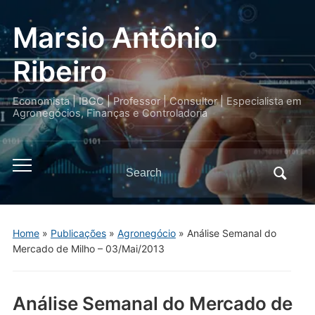
Marsio Antônio
Ribeiro
Economista | IBGC | Professor | Consultor | Especialista em
Agronegócios, Finanças e Controladoria
Search
Toggle
for:
mobile
menu
Home
»
Publicações
»
Agronegócio
»
Análise Semanal do
Mercado de Milho – 03/Mai/2013
Análise Semanal do Mercado de