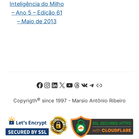
Inteligência do Milho
– Ano 5 – Edição 61
– Maio de 2013
Facebook
Instagram
LinkedIn
X
Youtube
Threads
VK
Telegram
Link
©
Copyrigth
since 1997 - Marsio Antônio Ribeiro