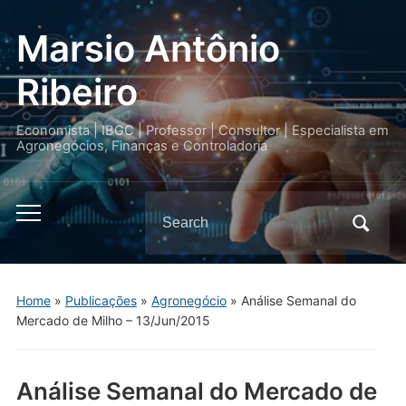
Marsio Antônio
Ribeiro
Economista | IBGC | Professor | Consultor | Especialista em
Agronegócios, Finanças e Controladoria
Search
Toggle
for:
mobile
menu
Home
»
Publicações
»
Agronegócio
»
Análise Semanal do
Mercado de Milho – 13/Jun/2015
Análise Semanal do Mercado de