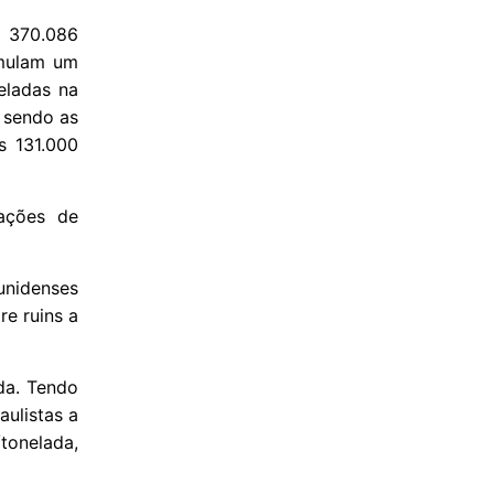
a 370.086
umulam um
eladas na
 sendo as
s 131.000
tações de
unidenses
e ruins a
da. Tendo
ulistas a
onelada,