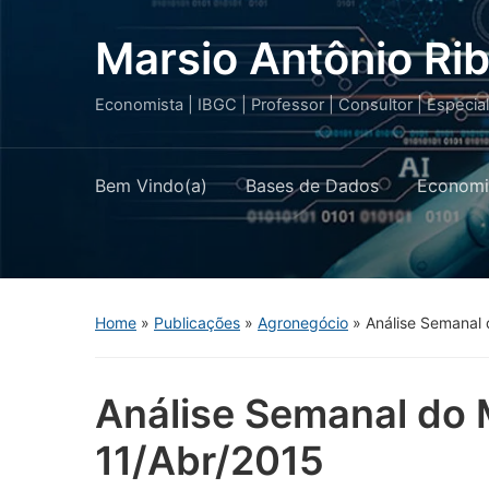
Marsio Antônio Rib
Economista | IBGC | Professor | Consultor | Especia
Bem Vindo(a)
Bases de Dados
Economi
Home
»
Publicações
»
Agronegócio
»
Análise Semanal 
Análise Semanal do 
11/Abr/2015