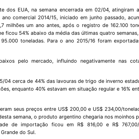
parte dos EUA, na semana encerrada em 02/04, atingiram 
o ano comercial 2014/15, iniciado em junho passado, ac
0,7 milhões um ano antes, após o registro de 162.100 ton
e ficou 54% abaixo da média das últimas quatro semanas,
 95.000 toneladas. Para o ano 2015/16 foram exportada
aixos pelo mercado, influindo negativamente nas co
05/04 cerca de 44% das lavouras de trigo de inverno estad
ões, enquanto 40% estavam em situação regular e 16% entr
iveram seus preços entre US$ 200,00 e US$ 234,00/tonela
desta semana, o produto argentino chegaria nos moinhos pa
dade de importação ficou em R$ 816,00 e R$ 767,00/t
 Grande do Sul.