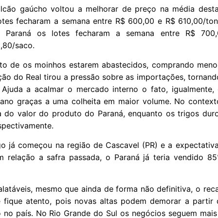
alcão gaúcho voltou a melhorar de preço na média desta
lotes fecharam a semana entre R$ 600,00 e R$ 610,00/ton
No Paraná os lotes fecharam a semana entre R$ 700
3,80/saco.
ato de os moinhos estarem abastecidos, comprando menos
ção do Real tirou a pressão sobre as importações, tornand
 Ajuda a acalmar o mercado interno o fato, igualmente,
e ano graças a uma colheita em maior volume. No contexto
a do valor do produto do Paraná, enquanto os trigos dur
spectivamente.
rigo já começou na região de Cascavel (PR) e a expectativ
 relação a safra passada, o Paraná já teria vendido 8
atáveis, mesmo que ainda de forma não definitiva, o rec
 fique atento, pois novas altas podem demorar a partir 
o no país. No Rio Grande do Sul os negócios seguem mais