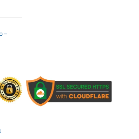
o –
M