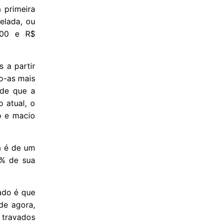
 primeira
elada, ou
,00 e R$
 a partir
o-as mais
 de que a
 atual, o
o e macio
a é de um
5% de sua
ado é que
de agora,
 travados