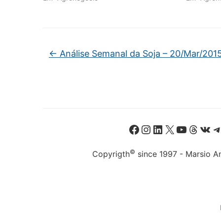
←
Análise Semanal da Soja – 20/Mar/201
Facebook
Instagram
LinkedIn
X
Youtube
Threads
VK
©
Copyrigth
since 1997 - Marsio An