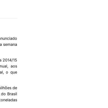
anunciado
ma semana
ra 2014/15
nual, aos
al, o que
ilhões de
 do Brasil
toneladas