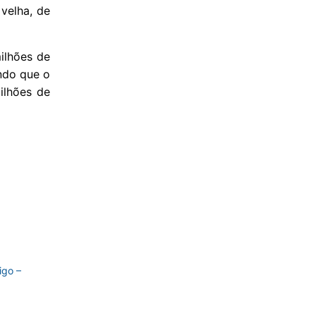
 velha, de
ilhões de
ndo que o
ilhões de
igo –