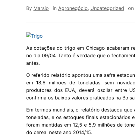
By
Marsio
in
Agronegócio
,
Uncategorized
o
As cotações do trigo em Chicago acabaram re
no dia 09/04. Tanto é verdade que o fechamen
antes.
O referido relatório apontou uma safra estadu
em 18,6 milhões de toneladas, sem novidad
produtores dos EUA, deverá oscilar entre U
confirma os baixos valores praticados na Bolsa
Em termos mundiais, o relatório destacou que 
toneladas, e os estoques finais estacionários
foram mantidas em 12,5 e 5,9 milhões de tonel
do cereal neste ano 2014/15.