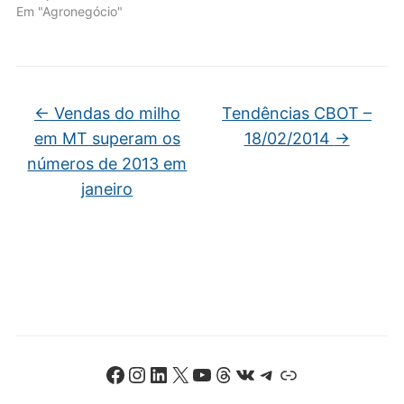
Em "Agronegócio"
←
Vendas do milho
Tendências CBOT –
em MT superam os
18/02/2014
→
números de 2013 em
janeiro
Facebook
Instagram
LinkedIn
X
Youtube
Threads
VK
Telegram
Link