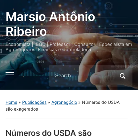
Marsio Antônio
Ribeiro
Economista | IBGC | Professor | Consultor | Especialista em
Agronegócios, Finanças e Controladoria
Search
Toggle
for:
mobile
menu
Home
»
Publicações
»
Agronegócio
»
Números do USDA
são exagerados
Números do USDA são