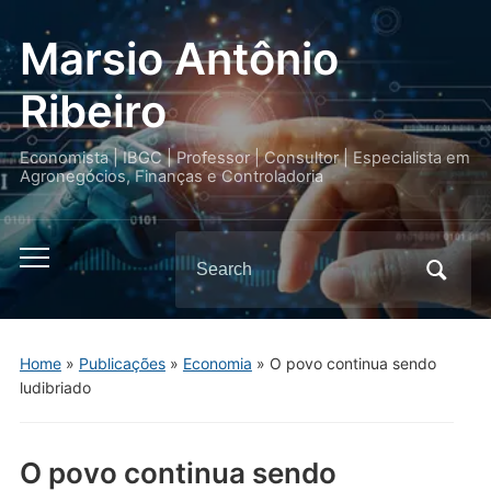
Marsio Antônio
Ribeiro
Economista | IBGC | Professor | Consultor | Especialista em
Agronegócios, Finanças e Controladoria
Search
Toggle
for:
mobile
menu
Home
»
Publicações
»
Economia
»
O povo continua sendo
ludibriado
O povo continua sendo