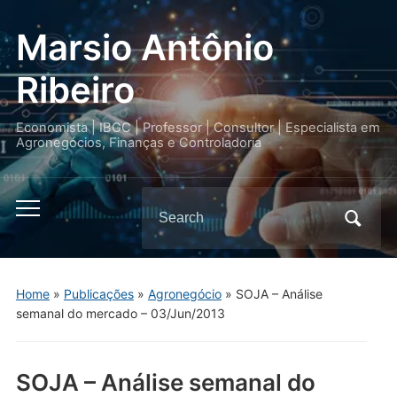
Marsio Antônio
Ribeiro
Economista | IBGC | Professor | Consultor | Especialista em
Agronegócios, Finanças e Controladoria
Search
Toggle
for:
mobile
menu
Home
»
Publicações
»
Agronegócio
»
SOJA – Análise
semanal do mercado – 03/Jun/2013
SOJA – Análise semanal do