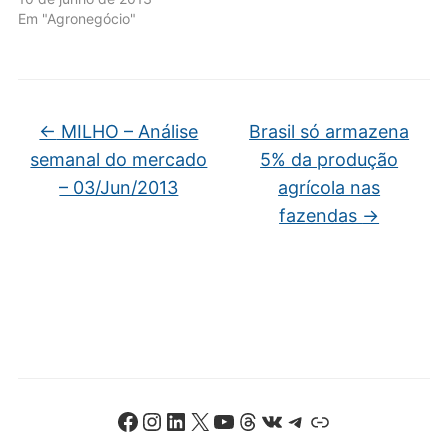
Em "Agronegócio"
←
MILHO – Análise
Brasil só armazena
semanal do mercado
5% da produção
– 03/Jun/2013
agrícola nas
fazendas
→
Facebook
Instagram
LinkedIn
X
Youtube
Threads
VK
Telegram
Link