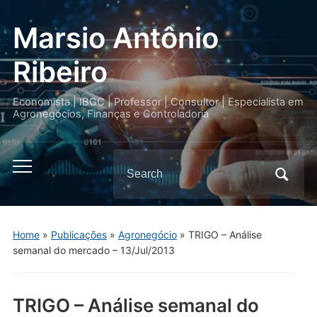
Marsio Antônio
Ribeiro
Economista | IBGC | Professor | Consultor | Especialista em
Agronegócios, Finanças e Controladoria
Search
Toggle
for:
mobile
menu
Home
»
Publicações
»
Agronegócio
»
TRIGO – Análise
semanal do mercado – 13/Jul/2013
TRIGO – Análise semanal do