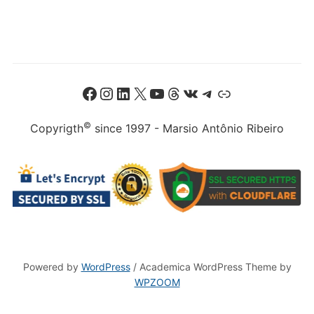
Facebook
Instagram
LinkedIn
X
Youtube
Threads
VK
Telegram
Link
©
Copyrigth
since 1997 - Marsio Antônio Ribeiro
Powered by
WordPress
/ Academica WordPress Theme by
WPZOOM