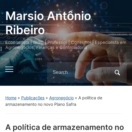
Marsio Antônio
Ribeiro
Economista | IBGC | Professor | Consultor | Especialista em
Agronegócios, Finanças e Controladoria
Search
Toggle
for:
mobile
menu
Home
»
Publicações
»
Agronegócio
»
A política de
armazenamento no novo Plano Safra
A política de armazenamento no