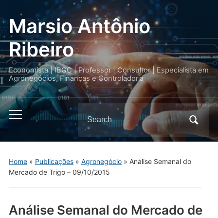
Marsio Antônio
Ribeiro
Economista | IBGC | Professor | Consultor | Especialista em
Agronegócios, Finanças e Controladoria
Search
Toggle
for:
mobile
menu
Home
»
Publicações
»
Agronegócio
»
Análise Semanal do
Mercado de Trigo – 09/10/2015
Análise Semanal do Mercado de